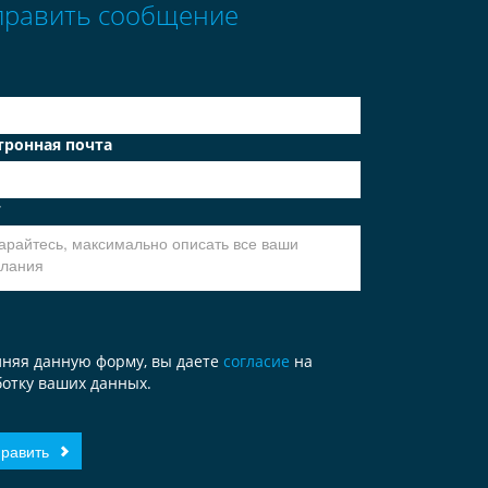
править сообщение
тронная почта
т
лняя данную форму, вы даете
согласие
на
отку ваших данных.