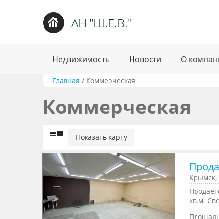
АН "Ш.Е.В."
Недвижимость
Новости
О компан
Главная
/
Коммерческая
Коммерческая
Показать карту
Продае
Крымск,
Продаетс
кв.м. Све
Площад