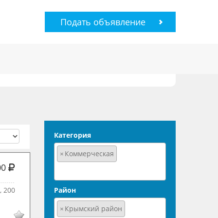
Подать объявление
Категория
×
Коммерческая
00
, 200
Район
×
Крымский район