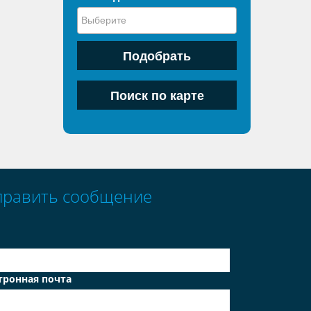
править сообщение
тронная почта