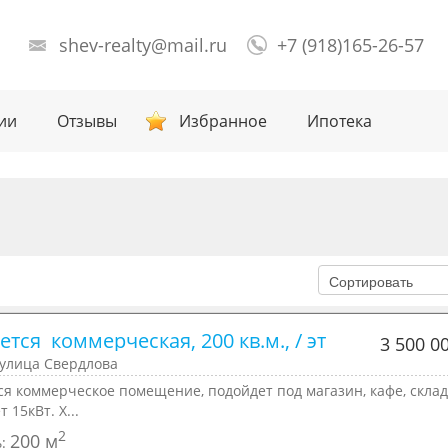
shev-realty@mail.ru
+7 (918)165-26-57
ии
Отзывы
Избранное
Ипотека
тся  коммерческая, 200 кв.м., / эт
3 500 0
 улица Свердлова
я коммерческое помещение, подойдет под магазин, кафе, склад
т 15кВт. Х...
2
200 м
ь: