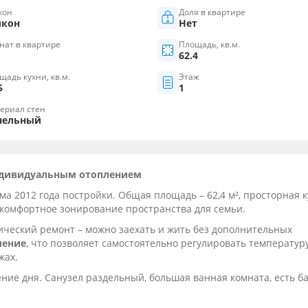
кон
Доля в квартире
лкон
Нет
нат в квартире
Площадь, кв.м.
62.4
щадь кухни, кв.м.
Этаж
5
1
ериал стен
нельный
индивидуальным отоплением
а 2012 года постройки. Общая площадь – 62,4 м², просторная к
т комфортное зонирование пространства для семьи.
ческий ремонт – можно заехать и жить без дополнительных
ление
, что позволяет самостоятельно регулировать температур
жах.
ение дня. Санузел раздельный, большая ванная комната, есть ба