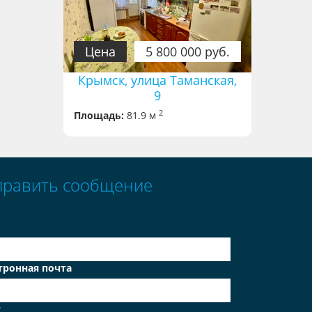
Цена
5 800 000 руб.
Крымск, улица Таманская,
9
2
Площадь:
81.9 м
править сообщение
тронная почта
т