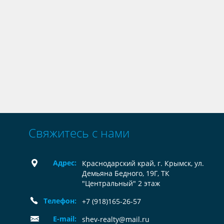
Свяжитесь с нами
Адрес:
Краснодарский край, г. Крымск, ул.
Демьяна Бедного, 19Г, ТК
"Центральный" 2 этаж
Телефон:
+7 (918)165-26-57
E-mail:
shev-realty@mail.ru