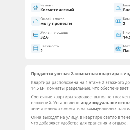
Ремонт
Бал
Косметический
Ба
Онлайн показ
Ком
могу провести
2
Жилая площадь
Пло
32.6
14.
Этажность
Мат
2
Па
Продается уютная 2‑комнатная квартира с 
Квартира расположена на 1 этаже 2‑этажного дом
14,5 м². Комнаты раздельные, что обеспечивае
Состояние квартиры хорошее, выполнен космети
вложений. Установлено
индивидуальное отоп
значительно экономить на коммунальных плате
Окна выходят на улицу, в квартире светло в теч
что добавляет удобства для хранения и отдыха.