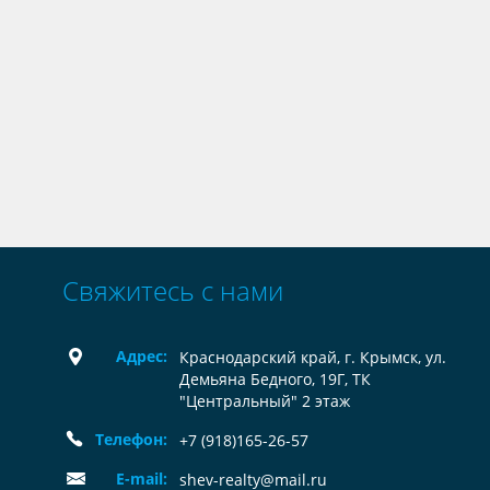
Свяжитесь с нами
Адрес:
Краснодарский край, г. Крымск, ул.
Демьяна Бедного, 19Г, ТК
"Центральный" 2 этаж
Телефон:
+7 (918)165-26-57
E-mail:
shev-realty@mail.ru