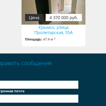
Цена
4 370 000 руб.
Крымск, улица
Пролетарская, 55А
2
Площадь:
47.4 м
править сообщение
тронная почта
т