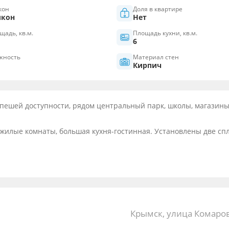
кон
Доля в квартире
лкон
Нет
щадь, кв.м.
Площадь кухни, кв.м.
6
жность
Материал стен
Кирпич
в пешей доступности, рядом центральный парк, школы, магазин
жилые комнаты, большая кухня-гостинная. Установлены две сп
Крымск, улица Комаров